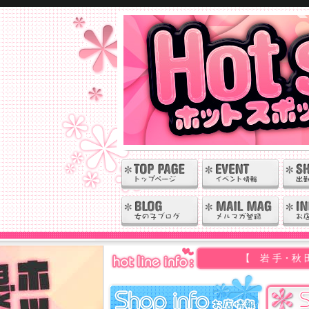
【 岩 手・秋 田 】の人気