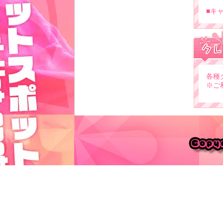
■キャ
各種
※ご