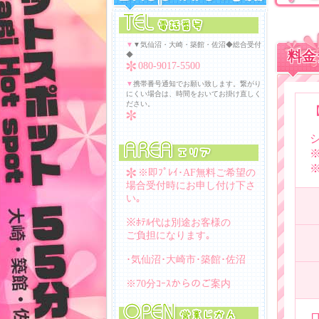
▼
▼気仙沼・大崎・築館・佐沼◆総合受付
料金
◆
080-9017-5500
▼
携帯番号通知でお願い致します。繋がり
にくい場合は、時間をおいてお掛け直しく
ださい。
※即ﾌﾟﾚｲ･AF無料ご希望の
場合受付時にお申し付け下さ
い｡
※ﾎﾃﾙ代は別途お客様の
ご負担になります｡
･気仙沼･大崎市･築館･佐沼
※70分ｺｰｽからのご案内
ロ