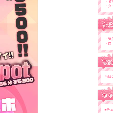
・名前
・タイ
・気仙
・自
当日
■チェ