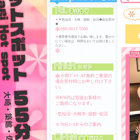
▼
▼気仙沼・大崎・築館・佐沼◆総合受付
◆
080-9017-5500
▼
携帯番号通知でお願い致します。繋がり
にくい場合は、時間をおいてお掛け直しく
ださい。
※即ﾌﾟﾚｲ･AF無料ご希望の
場合受付時にお申し付け下さ
い｡
※ﾎﾃﾙ代は別途お客様の
ご負担になります｡
･気仙沼･大崎市･築館･佐沼
※70分ｺｰｽからのご案内