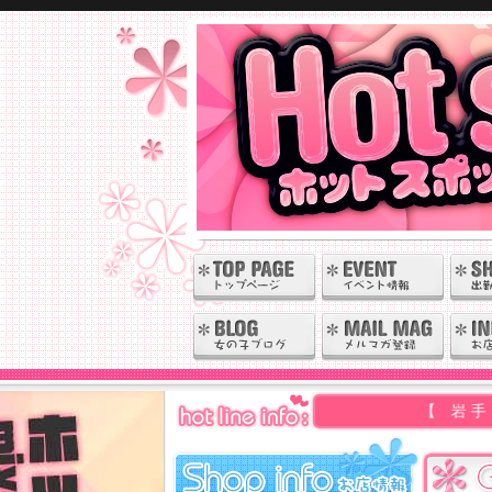
【 岩 手・秋 田 