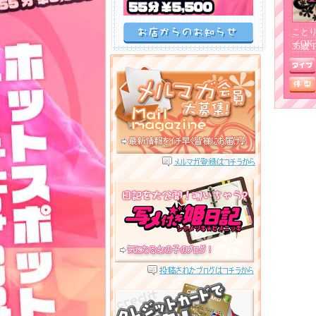
ことり
イOK
35歳 