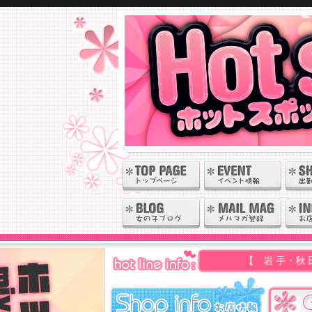
【 岩 手・秋 田 】の