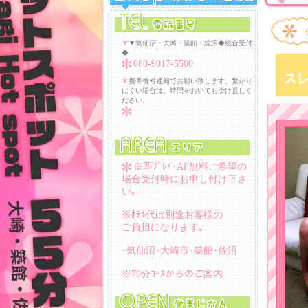
▼
▼気仙沼・大崎・築館・佐沼◆総合受付
◆
080-9017-5500
ス
▼
携帯番号通知でお願い致します。繋がり
にくい場合は、時間をおいてお掛け直しく
ださい。
※即ﾌﾟﾚｲ･AF無料ご希望の
場合受付時にお申し付け下さ
い｡
※ﾎﾃﾙ代は別途お客様の
ご負担になります｡
･気仙沼･大崎市･築館･佐沼
※70分ｺｰｽからのご案内