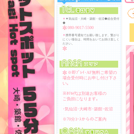
▼
▼気仙沼・大崎・築館・佐沼◆総合受付
◆
080-9017-5500
▼
携帯番号通知でお願い致します。繋がり
にくい場合は、時間をおいてお掛け直しく
ださい。
※即ﾌﾟﾚｲ･AF無料ご希望の
場合受付時にお申し付け下さ
い｡
※ﾎﾃﾙ代は別途お客様の
ご負担になります｡
･気仙沼･大崎市･築館･佐沼
※70分ｺｰｽからのご案内