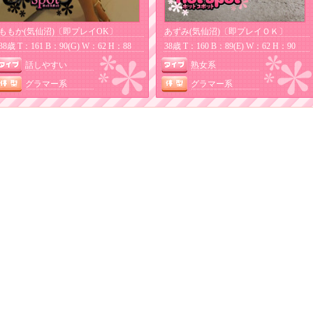
ももか(気仙沼)〔即プレイOK〕
あずみ(気仙沼)〔即プレイＯＫ〕
38歳 T：161 B：90(G) W：62 H：88
38歳 T：160 B：89(E) W：62 H：90
話しやすい
熟女系
グラマー系
グラマー系