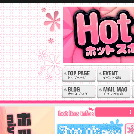
【 岩 手・秋 田 