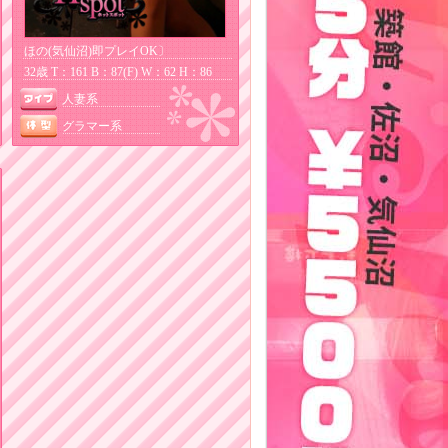
ほの(気仙沼)即プレイOK〕
32歳 T：161 B：87(F) W：62 H：86
人妻系
グラマー系