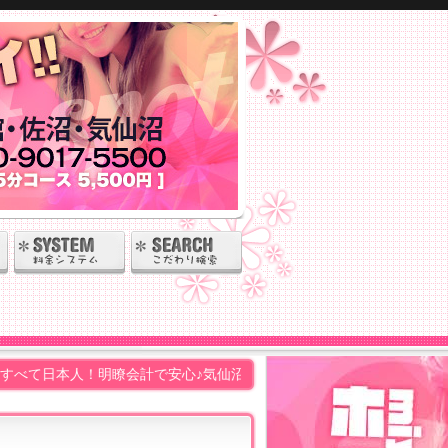
明瞭会計で安心♪気仙沼以外の沿岸エリア・大崎・築館・佐沼もお気軽