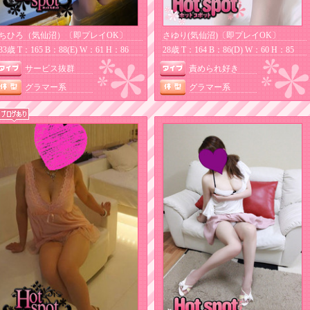
ちひろ（気仙沼）〔即プレイOK〕
さゆり(気仙沼)〔即プレイOK〕
33歳 T：165 B：88(E) W：61 H：86
28歳 T：164 B：86(D) W：60 H：85
サービス抜群
責められ好き
グラマー系
グラマー系