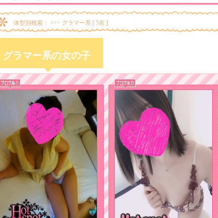
体型別検索： >>> グラマー系 [ 5名 ]
グラマー系の女の子