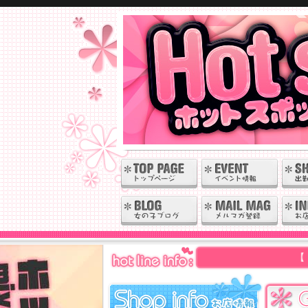
【 岩 手・