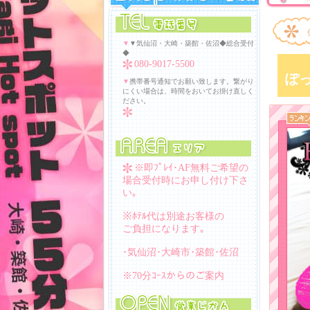
▼
▼気仙沼・大崎・築館・佐沼◆総合受付
◆
080-9017-5500
ぽ
▼
携帯番号通知でお願い致します。繋がり
にくい場合は、時間をおいてお掛け直しく
ださい。
※即ﾌﾟﾚｲ･AF無料ご希望の
場合受付時にお申し付け下さ
い｡
※ﾎﾃﾙ代は別途お客様の
ご負担になります｡
･気仙沼･大崎市･築館･佐沼
※70分ｺｰｽからのご案内