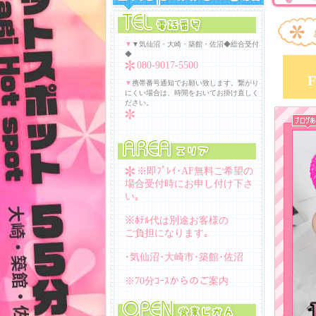
▼
▼気仙沼・大崎・築館・佐沼◆総合受付
◆
080-9017-5500
▼
携帯番号通知でお願い致します。繋がり
にくい場合は、時間をおいてお掛け直しく
ださい。
※即ﾌﾟﾚｲ･AF無料ご希望の
場合受付時にお申し付け下さ
い｡
※ﾎﾃﾙ代は別途お客様の
ご負担になります｡
･気仙沼･大崎市･築館･佐沼
※70分ｺｰｽからのご案内