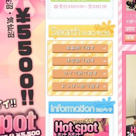
受付AM10:00～翌AM2:00
ことり
イOK
35歳 