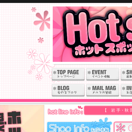
【 岩 手・秋 田 】の