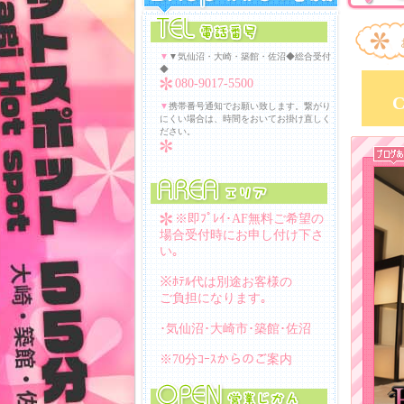
▼
▼気仙沼・大崎・築館・佐沼◆総合受付
◆
080-9017-5500
▼
携帯番号通知でお願い致します。繋がり
にくい場合は、時間をおいてお掛け直しく
ださい。
※即ﾌﾟﾚｲ･AF無料ご希望の
場合受付時にお申し付け下さ
い｡
※ﾎﾃﾙ代は別途お客様の
ご負担になります｡
･気仙沼･大崎市･築館･佐沼
※70分ｺｰｽからのご案内