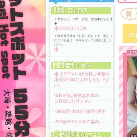
▼
▼気仙沼・大崎・築館・佐沼◆総合受付
◆
080-9017-5500
2
▼
携帯番号通知でお願い致します。繋がり
にくい場合は、時間をおいてお掛け直しく
ださい。
※即ﾌﾟﾚｲ･AF無料ご希望の
場合受付時にお申し付け下さ
い｡
※ﾎﾃﾙ代は別途お客様の
ご負担になります｡
･気仙沼･大崎市･築館･佐沼
※70分ｺｰｽからのご案内