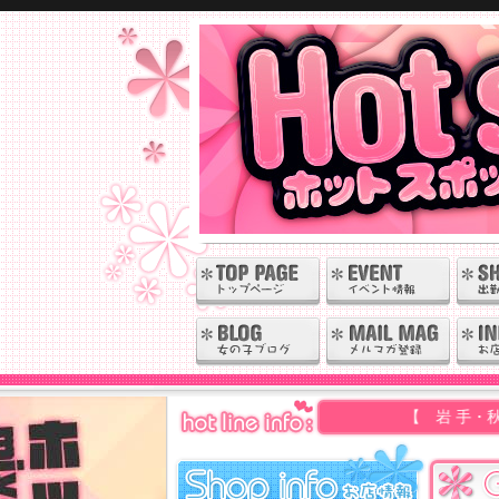
【 岩 手・秋 田 】