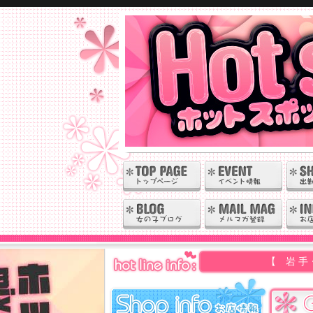
【 岩 手・秋 田 