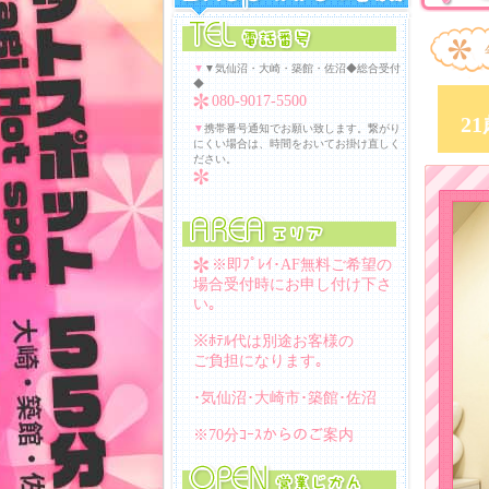
▼
▼気仙沼・大崎・築館・佐沼◆総合受付
◆
080-9017-5500
2
▼
携帯番号通知でお願い致します。繋がり
にくい場合は、時間をおいてお掛け直しく
ださい。
※即ﾌﾟﾚｲ･AF無料ご希望の
場合受付時にお申し付け下さ
い｡
※ﾎﾃﾙ代は別途お客様の
ご負担になります｡
･気仙沼･大崎市･築館･佐沼
※70分ｺｰｽからのご案内